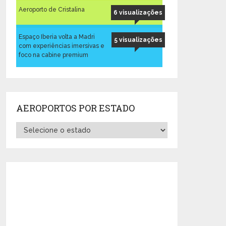
Aeroporto de Cristalina
6 visualizações
Espaço Iberia volta a Madri
5 visualizações
com experiências imersivas e
foco na cabine premium
AEROPORTOS POR ESTADO
Aeroportos
por
Estado