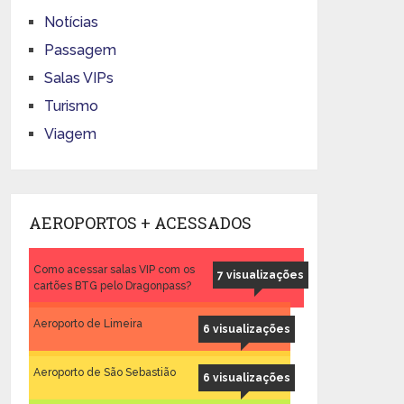
Notícias
Passagem
Salas VIPs
Turismo
Viagem
AEROPORTOS + ACESSADOS
Como acessar salas VIP com os
7 visualizações
cartões BTG pelo Dragonpass?
Aeroporto de Limeira
6 visualizações
Aeroporto de São Sebastião
6 visualizações