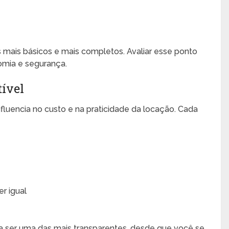
 mais básicos e mais completos. Avaliar esse ponto
omia e segurança.
tível
fluencia no custo e na praticidade da locação. Cada
r igual
ma ser uma das mais transparentes, desde que você se