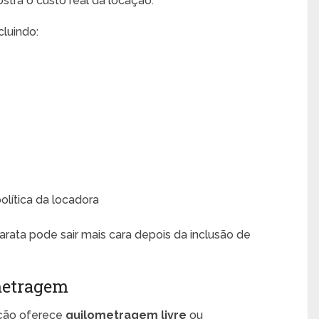
stra o custo real da locação.
cluindo:
lítica da locadora
ata pode sair mais cara depois da inclusão de
ometragem
ação oferece
quilometragem livre
ou