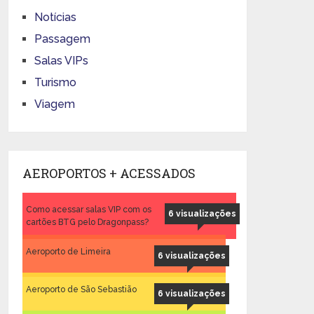
Notícias
Passagem
Salas VIPs
Turismo
Viagem
AEROPORTOS + ACESSADOS
Como acessar salas VIP com os
6 visualizações
cartões BTG pelo Dragonpass?
Aeroporto de Limeira
6 visualizações
Aeroporto de São Sebastião
6 visualizações