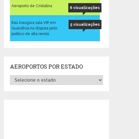
Aeroporto de Cristalina
6 visualizações
Itaú inaugura sala VIP em
5 visualizações
Guarulhos na disputa pelo
público de alta renda
AEROPORTOS POR ESTADO
Aeroportos
por
Estado