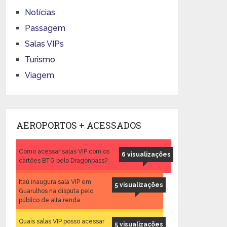
Notícias
Passagem
Salas VIPs
Turismo
Viagem
AEROPORTOS + ACESSADOS
Como acessar salas VIP com os
6 visualizações
cartões BTG pelo Dragonpass?
Itaú inaugura sala VIP em
5 visualizações
Guarulhos na disputa pelo
público de alta renda
Quais salas VIP posso acessar
5 visualizações