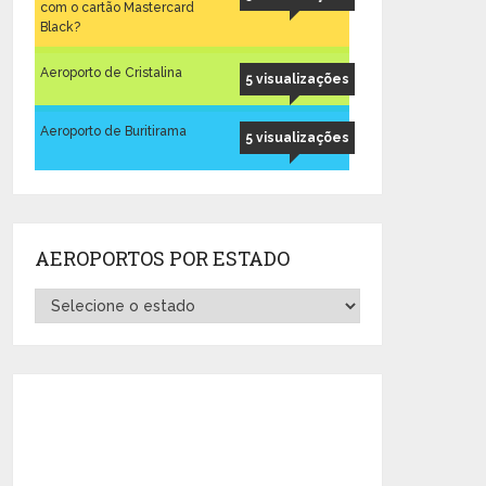
com o cartão Mastercard
Black?
Aeroporto de Cristalina
5 visualizações
Aeroporto de Buritirama
5 visualizações
AEROPORTOS POR ESTADO
Aeroportos
por
Estado