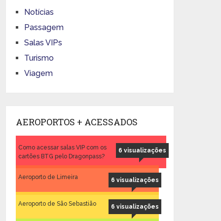
Notícias
Passagem
Salas VIPs
Turismo
Viagem
AEROPORTOS + ACESSADOS
Como acessar salas VIP com os
6 visualizações
cartões BTG pelo Dragonpass?
Aeroporto de Limeira
6 visualizações
Aeroporto de São Sebastião
6 visualizações