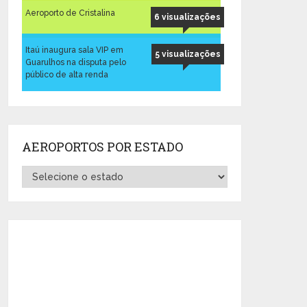
Aeroporto de Cristalina
6 visualizações
Itaú inaugura sala VIP em
5 visualizações
Guarulhos na disputa pelo
público de alta renda
AEROPORTOS POR ESTADO
Aeroportos
por
Estado