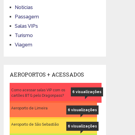
Notícias
Passagem
Salas VIPs
Turismo
Viagem
AEROPORTOS + ACESSADOS
Como acessar salas VIP com os
6 visualizações
cartões BTG pelo Dragonpass?
Aeroporto de Limeira
6 visualizações
Aeroporto de São Sebastião
6 visualizações