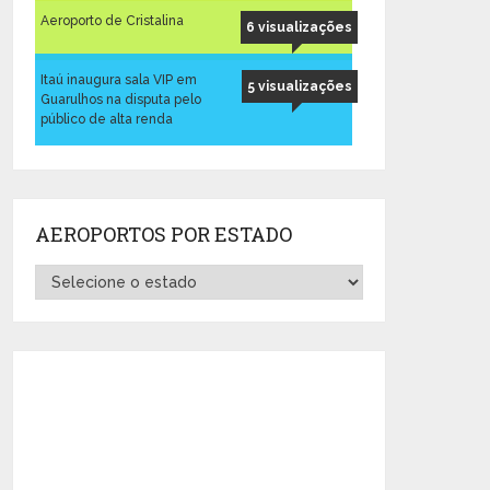
Aeroporto de Cristalina
6 visualizações
Itaú inaugura sala VIP em
5 visualizações
Guarulhos na disputa pelo
público de alta renda
AEROPORTOS POR ESTADO
Aeroportos
por
Estado