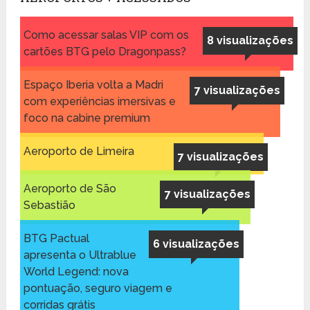
Como acessar salas VIP com os
8 visualizações
cartões BTG pelo Dragonpass?
Espaço Iberia volta a Madri
7 visualizações
com experiências imersivas e
foco na cabine premium
Aeroporto de Limeira
7 visualizações
Aeroporto de São
7 visualizações
Sebastião
BTG Pactual
6 visualizações
apresenta o Ultrablue
World Legend: nova
pontuação, seguro viagem e
corridas grátis