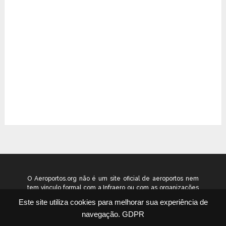
O Aeroportos.org não é um site oficial de aeroportos nem
tem vínculo formal com a Infraero ou com as organizações
que administram os aeroportos brasileiros. Ele funciona
Este site utiliza cookies para melhorar sua experiência de
como um guia independente de informação voltado ao
navegação.
GDPR
público geral. © 2026 aeroportos.org – Todos os direitos
reservados.