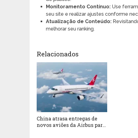
Monitoramento Contínuo:
Use ferram
seu site e realizar ajustes conforme nec
Atualização de Conteúdo:
Revisitando
melhorar seu ranking.
Relacionados
China atrasa entregas de
novos aviões da Airbus para
barganhar certificação do
jato C919 na Europa