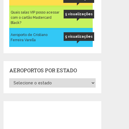
Quais salas VIP posso acessar
5 visualizações
com o cartão Mastercard
Black?
Aeroporto de Cristiano
5 visualizações
Ferreira Varella
AEROPORTOS POR ESTADO
Aeroportos
por
Estado