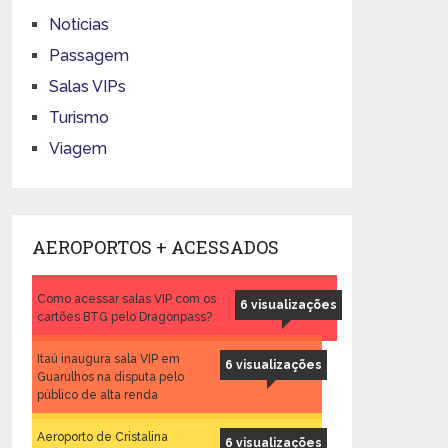
Notícias
Passagem
Salas VIPs
Turismo
Viagem
AEROPORTOS + ACESSADOS
Como acessar salas VIP com os
6 visualizações
cartões BTG pelo Dragonpass?
Itaú inaugura sala VIP em
6 visualizações
Guarulhos na disputa pelo
público de alta renda
Aeroporto de Cristalina
6 visualizações