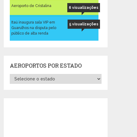
Aeroporto de Cristalina
6 visualizações
Itaú inaugura sala VIP em
5 visualizações
Guarulhos na disputa pelo
público de alta renda
AEROPORTOS POR ESTADO
Aeroportos
por
Estado