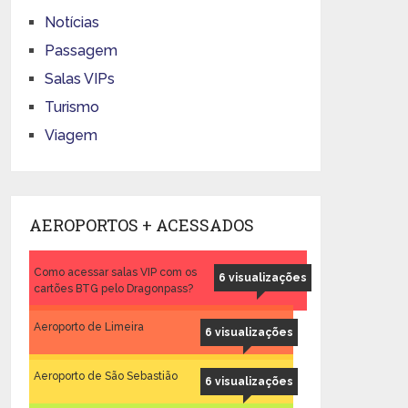
Notícias
Passagem
Salas VIPs
Turismo
Viagem
AEROPORTOS + ACESSADOS
Como acessar salas VIP com os
6 visualizações
cartões BTG pelo Dragonpass?
Aeroporto de Limeira
6 visualizações
Aeroporto de São Sebastião
6 visualizações