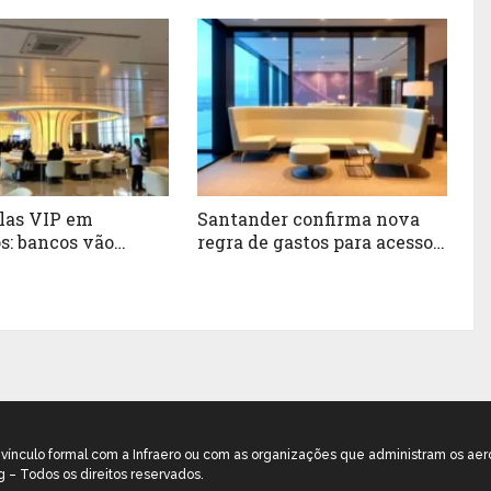
alas VIP em
Santander confirma nova
s: bancos vão
regra de gastos para acesso
r acesso para
às salas VIP dos cartões de
após superlotação
crédito
m vínculo formal com a Infraero ou com as organizações que administram os aer
g – Todos os direitos reservados.