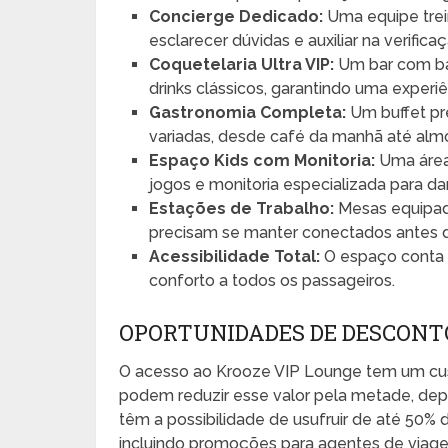
Concierge Dedicado:
Uma equipe trei
esclarecer dúvidas e auxiliar na verifi
Coquetelaria Ultra VIP:
Um bar com ba
drinks clássicos, garantindo uma experiê
Gastronomia Completa:
Um buffet pr
variadas, desde café da manhã até alm
Espaço Kids com Monitoria:
Uma área 
jogos e monitoria especializada para dar
Estações de Trabalho:
Mesas equipadas
precisam se manter conectados antes 
Acessibilidade Total:
O espaço conta 
conforto a todos os passageiros.
OPORTUNIDADES DE DESCONT
O acesso ao Krooze VIP Lounge tem um cus
podem reduzir esse valor pela metade, dep
têm a possibilidade de usufruir de até 50%
incluindo promoções para agentes de viage