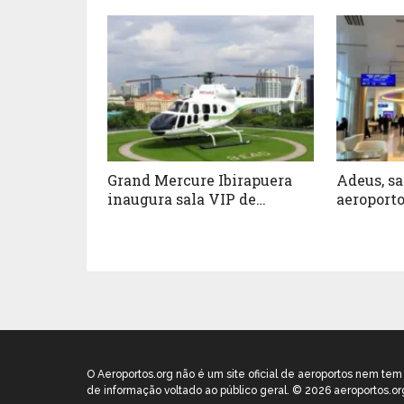
Grand Mercure Ibirapuera
Adeus, s
inaugura sala VIP de
aeroporto
heliponto com experiência
restringi
gastronômica da Savor
clientes 
Brasil
O Aeroportos.org não é um site oficial de aeroportos nem te
de informação voltado ao público geral. © 2026 aeroportos.or