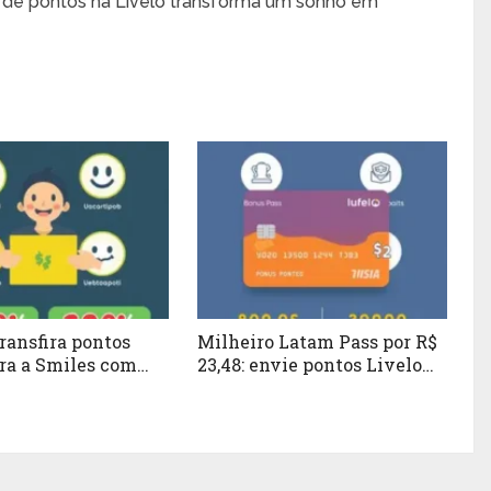
o de pontos na Livelo transforma um sonho em
Transfira pontos
Milheiro Latam Pass por R$
ara a Smiles com
23,48: envie pontos Livelo
de bônus
com bônus usando pontos
mais dinheiro