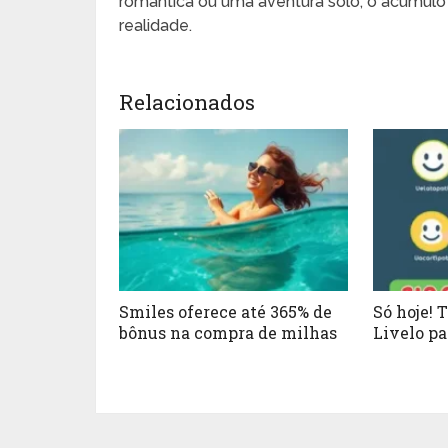
romântica ou uma aventura solo, o acúmul
realidade.
Relacionados
Smiles oferece até 365% de
Só hoje! 
bônus na compra de milhas
Livelo p
até 80% 