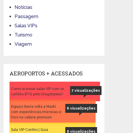
Notícias
Passagem
Salas VIPs
Turismo
Viagem
AEROPORTOS + ACESSADOS
Como acessar salas VIP com os
7 visualizações
cartões BTG pelo Dragonpass?
Espaço Iberia volta a Madri
6 visualizações
com experiências imersivas e
foco na cabine premium
Sala VIP Confins | Guia
6 visualizações