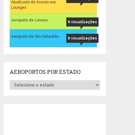
Atualizado de Acesso aos
Lounges
Aeroporto de Limeira
6 visualizações
Aeroporto de São Sebastião
6 visualizações
AEROPORTOS POR ESTADO
Aeroportos
por
Estado