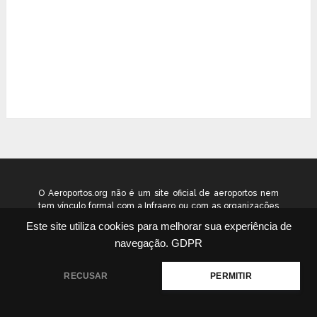
O Aeroportos.org não é um site oficial de aeroportos nem
tem vínculo formal com a Infraero ou com as organizações
que administram os aeroportos brasileiros. Ele funciona
Este site utiliza cookies para melhorar sua experiência de
como um guia independente de informação voltado ao
navegação.
GDPR
público geral. © 2026 aeroportos.org – Todos os direitos
reservados.
RECUSAR
PERMITIR
Quem Somos
Contato
Termos
Política
|
|
|