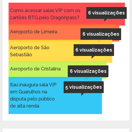
Como acessar salas VIP com os
6 visualizações
cartões BTG pelo Dragonpass?
Aeroporto de Limeira
6 visualizações
Aeroporto de São
6 visualizações
Sebastião
Aeroporto de Cristalina
6 visualizações
Itaú inaugura sala VIP
5 visualizações
em Guarulhos na
disputa pelo público
de alta renda