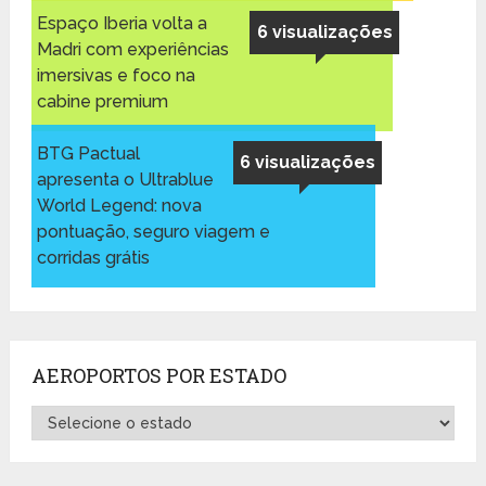
Espaço Iberia volta a
6 visualizações
Madri com experiências
imersivas e foco na
cabine premium
BTG Pactual
6 visualizações
apresenta o Ultrablue
World Legend: nova
pontuação, seguro viagem e
corridas grátis
AEROPORTOS POR ESTADO
Aeroportos
por
Estado