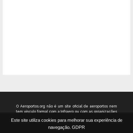
O Aeroportos.org não é um site oficial de aeroportos nem
tem vínculo formal com a Infraero ou com as organizações
que administram os aeroportos brasileiros. Ele funciona
Este site utiliza cookies para melhorar sua experiência de
como um guia independente de informação voltado ao
navegação.
GDPR
público geral. © 2026 aeroportos.org – Todos os direitos