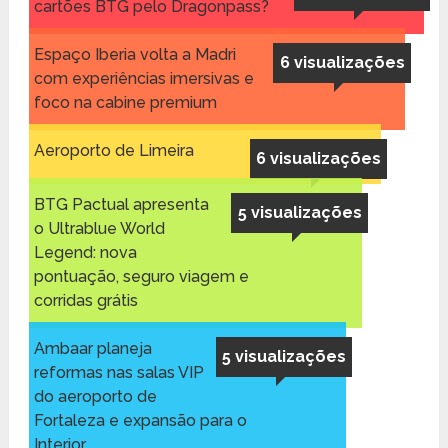
cartões BTG pelo Dragonpass?
Espaço Iberia volta a Madri
6 visualizações
com experiências imersivas e
foco na cabine premium
Aeroporto de Limeira
6 visualizações
BTG Pactual apresenta
5 visualizações
o Ultrablue World
Legend: nova
pontuação, seguro viagem e
corridas grátis
Ambaar planeja
5 visualizações
reformas nas salas VIP
do aeroporto de
Fortaleza e expansão para o
Interior