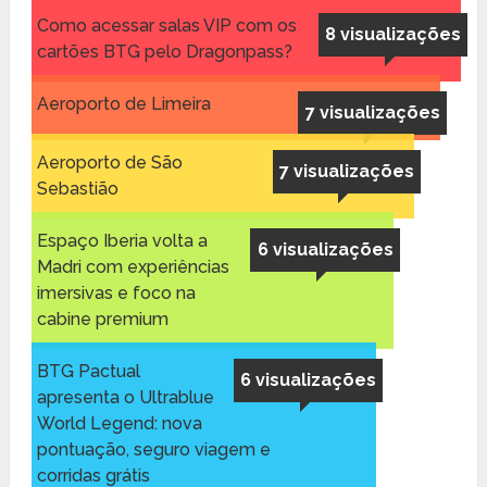
Como acessar salas VIP com os
8 visualizações
cartões BTG pelo Dragonpass?
Aeroporto de Limeira
7 visualizações
Aeroporto de São
7 visualizações
Sebastião
Espaço Iberia volta a
6 visualizações
Madri com experiências
imersivas e foco na
cabine premium
BTG Pactual
6 visualizações
apresenta o Ultrablue
World Legend: nova
pontuação, seguro viagem e
corridas grátis