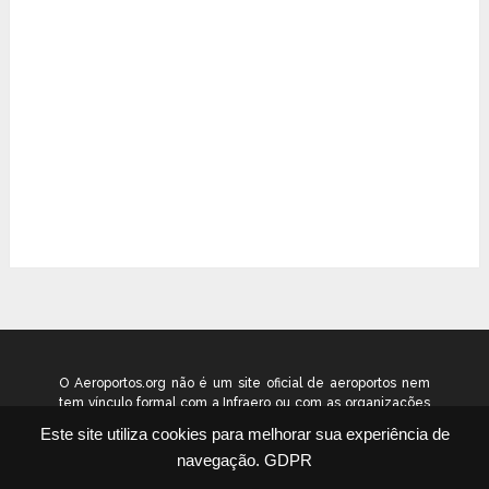
O Aeroportos.org não é um site oficial de aeroportos nem
tem vínculo formal com a Infraero ou com as organizações
que administram os aeroportos brasileiros. Ele funciona
Este site utiliza cookies para melhorar sua experiência de
como um guia independente de informação voltado ao
navegação.
GDPR
público geral. © 2026 aeroportos.org – Todos os direitos
reservados.