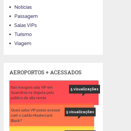
Notícias
Passagem
Salas VIPs
Turismo
Viagem
AEROPORTOS + ACESSADOS
Itaú inaugura sala VIP em
5 visualizações
Guarulhos na disputa pelo
público de alta renda
Quais salas VIP posso acessar
5 visualizações
com o cartão Mastercard
Black?