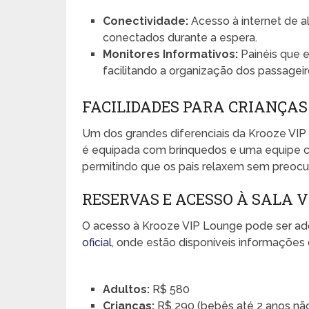
Conectividade:
Acesso à internet de a
conectados durante a espera.
Monitores Informativos:
Painéis que 
facilitando a organização dos passageir
FACILIDADES PARA CRIANÇAS
Um dos grandes diferenciais da Krooze VIP 
é equipada com brinquedos e uma equipe c
permitindo que os pais relaxem sem preoc
RESERVAS E ACESSO À SALA V
O acesso à Krooze VIP Lounge pode ser adq
oficial
, onde estão disponíveis informações d
Adultos:
R$ 580
Crianças:
R$ 290 (bebês até 2 anos nã