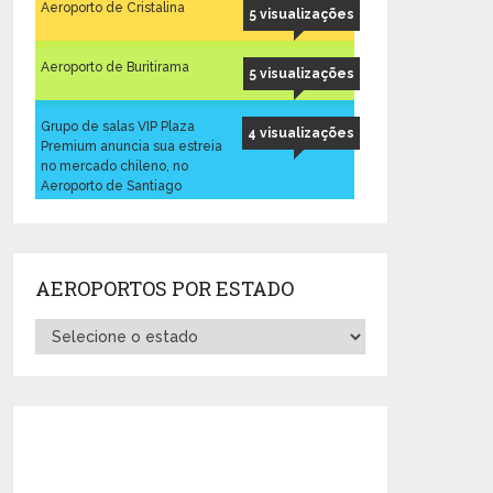
Aeroporto de Cristalina
5 visualizações
Aeroporto de Buritirama
5 visualizações
Grupo de salas VIP Plaza
4 visualizações
Premium anuncia sua estreia
no mercado chileno, no
Aeroporto de Santiago
AEROPORTOS POR ESTADO
Aeroportos
por
Estado