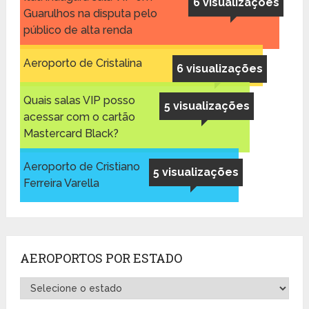
6 visualizações
Guarulhos na disputa pelo
público de alta renda
Aeroporto de Cristalina
6 visualizações
Quais salas VIP posso
5 visualizações
acessar com o cartão
Mastercard Black?
Aeroporto de Cristiano
5 visualizações
Ferreira Varella
AEROPORTOS POR ESTADO
Aeroportos
por