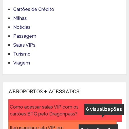
Cartões de Crédito
Milhas
Notícias
Passagem
Salas VIPs
Turismo
Viagem
AEROPORTOS + ACESSADOS
Como acessar salas VIP com os
6 visualizações
cartões BTG pelo Dragonpass?
Itaú inaugura sala VIP em