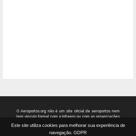
O Aeroportos.org não é um site oficial de aeroportos nem
tem vínculo formal com a Infraero ou com as organizações
que administram os aeroportos brasileiros. Ele funciona
Este site utiliza cookies para melhorar sua experiência de
como um guia independente de informação voltado ao
navegação.
GDPR
público geral. © 2026 aeroportos.org – Todos os direitos