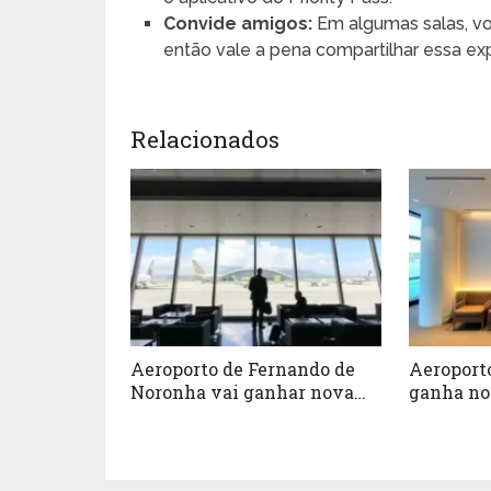
Convide amigos:
Em algumas salas, v
então vale a pena compartilhar essa exp
Relacionados
Aeroporto de Fernando de
Aeroport
Noronha vai ganhar nova
ganha no
sala VIP em breve
Premium 
em fotos