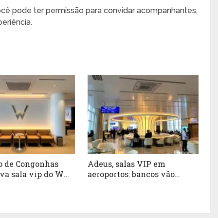
ocê pode ter permissão para convidar acompanhantes,
eriência.
o de Congonhas
Adeus, salas VIP em
va sala vip do W
aeroportos: bancos vão
Group; conheça
restringir acesso para
clientes após superlotação