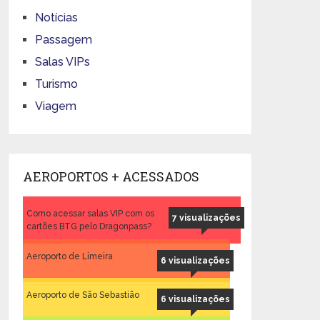
Notícias
Passagem
Salas VIPs
Turismo
Viagem
AEROPORTOS + ACESSADOS
Como acessar salas VIP com os
7 visualizações
cartões BTG pelo Dragonpass?
Aeroporto de Limeira
6 visualizações
Aeroporto de São Sebastião
6 visualizações