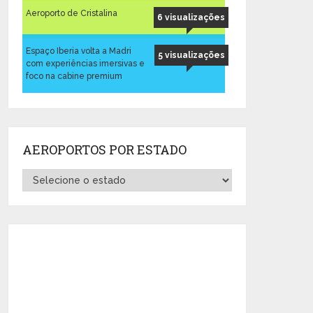
Aeroporto de Cristalina
6 visualizações
Espaço Iberia volta a Madri
5 visualizações
com experiências imersivas e
foco na cabine premium
AEROPORTOS POR ESTADO
Aeroportos
por
Estado