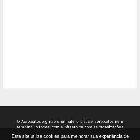
O Aeroportos.org não é um site oficial de aeroportos nem
tem vínculo formal com a Infraero ou com as organizações
que administram os aeroportos brasileiros. Ele funciona
Este site utiliza cookies para melhorar sua experiência de
como um guia independente de informação voltado ao