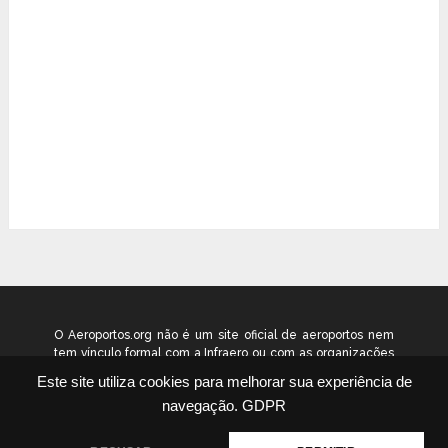
O Aeroportos.org não é um site oficial de aeroportos nem
tem vínculo formal com a Infraero ou com as organizações
que administram os aeroportos brasileiros. Ele funciona
Este site utiliza cookies para melhorar sua experiência de
como um guia independente de informação voltado ao
navegação.
GDPR
público geral. © 2026 aeroportos.org – Todos os direitos
reservados.