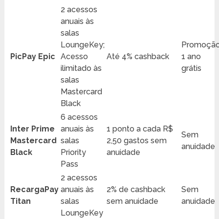
2 acessos
anuais às
salas
LoungeKey;
Promoção
PicPay Epic
Acesso
Até 4% cashback
1 ano
ilimitado às
grátis
salas
Mastercard
Black
6 acessos
Inter Prime
anuais às
1 ponto a cada R$
Sem
Mastercard
salas
2,50 gastos sem
anuidade
Black
Priority
anuidade
Pass
2 acessos
RecargaPay
anuais às
2% de cashback
Sem
Titan
salas
sem anuidade
anuidade
LoungeKey