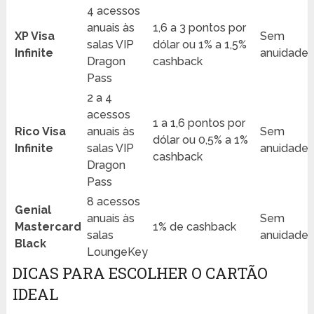
4 acessos
anuais às
1,6 a 3 pontos por
XP Visa
Sem
salas VIP
dólar ou 1% a 1,5%
Infinite
anuidade
Dragon
cashback
Pass
2 a 4
acessos
1 a 1,6 pontos por
Rico Visa
anuais às
Sem
dólar ou 0,5% a 1%
Infinite
salas VIP
anuidade
cashback
Dragon
Pass
8 acessos
Genial
anuais às
Sem
Mastercard
1% de cashback
salas
anuidade
Black
LoungeKey
DICAS PARA ESCOLHER O CARTÃO
IDEAL