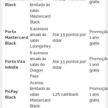
grátis
Black
ilimitado às
salas
Mastercard
Black
6 acessos
Porto
Promoção
anuais às
Até 3,5 pontos por
Mastercard
1 ano
salas
dólar
Black
grátis
LoungeKey
6 acessos
anuais às
Promoção
Porto Visa
Até 3,5 pontos por
salas do
1 ano
Infinite
dólar
Dragon
grátis
Pass
Acesso
ilimitado às
Promoção
PicPay
salas
1,2% cashback
1 ano
Black
Mastercard
grátis
Black