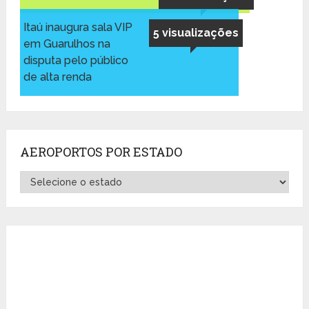
Itaú inaugura sala VIP
5 visualizações
em Guarulhos na
disputa pelo público
de alta renda
AEROPORTOS POR ESTADO
Aeroportos
por
Estado