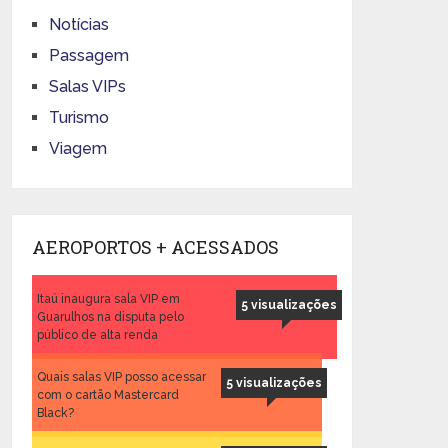
Notícias
Passagem
Salas VIPs
Turismo
Viagem
AEROPORTOS + ACESSADOS
Itaú inaugura sala VIP em
5 visualizações
Guarulhos na disputa pelo
público de alta renda
Quais salas VIP posso acessar
5 visualizações
com o cartão Mastercard
Black?