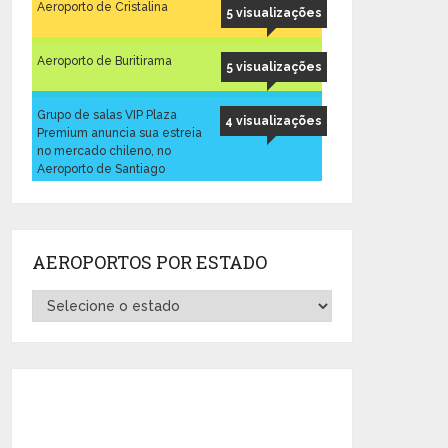
Aeroporto de Cristalina
5 visualizações
Aeroporto de Buritirama
5 visualizações
Grupo de salas VIP Plaza
4 visualizações
Premium anuncia sua estreia
no mercado chileno, no
Aeroporto de Santiago
AEROPORTOS POR ESTADO
Aeroportos
por
Estado