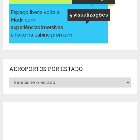
Espaço Iberia volta a
5 visualizações
Madri com
experiências imersivas
e foco na cabine premium
AEROPORTOS POR ESTADO
Aeroportos
por
Estado