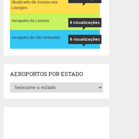
Atualizado de Acesso aos
Lounges
Aeroporto de Limeira
6 visualizações
Aeroporto de São Sebastião
6 visualizações
AEROPORTOS POR ESTADO
Aeroportos
por
Estado