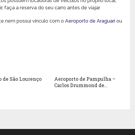
rtos possuem locadoras de veículos no próprio local,
 faça a reserva do seu carro antes de viajar.
nte nem possui vínculo com o
Aeroporto de Araguari
ou
o de São Lourenço
Aeroporto de Pampulha –
Carlos Drummond de
Andrade