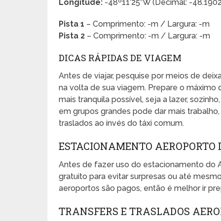
Longitude:
-48º11’25”W (Decimal: -48.190
Pista 1
– Comprimento: -m / Largura: -m
Pista 2
– Comprimento: -m / Largura: -m
DICAS RÁPIDAS DE VIAGEM
Antes de viajar, pesquise por meios de dei
na volta de sua viagem. Prepare o máximo 
mais tranquila possível, seja a lazer, sozinho
em grupos grandes pode dar mais trabalho, e
traslados ao invés do táxi comum.
ESTACIONAMENTO AEROPORTO 
Antes de fazer uso do estacionamento do 
gratuito para evitar surpresas ou até mes
aeroportos são pagos, então é melhor ir pr
TRANSFERS E TRASLADOS AER