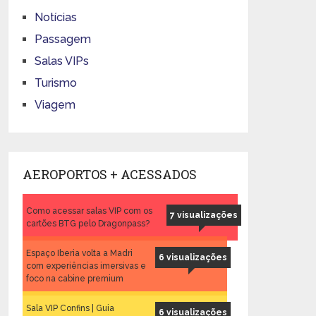
Notícias
Passagem
Salas VIPs
Turismo
Viagem
AEROPORTOS + ACESSADOS
Como acessar salas VIP com os
7 visualizações
cartões BTG pelo Dragonpass?
Espaço Iberia volta a Madri
6 visualizações
com experiências imersivas e
foco na cabine premium
Sala VIP Confins | Guia
6 visualizações