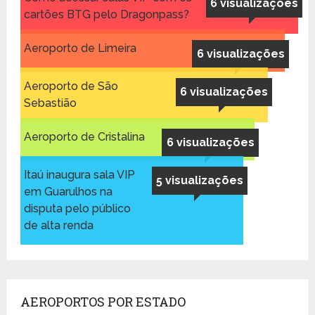
6 visualizações
cartões BTG pelo Dragonpass?
Aeroporto de Limeira
6 visualizações
Aeroporto de São
6 visualizações
Sebastião
Aeroporto de Cristalina
6 visualizações
Itaú inaugura sala VIP
5 visualizações
em Guarulhos na
disputa pelo público
de alta renda
AEROPORTOS POR ESTADO