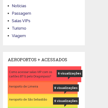
Notícias
Passagem
Salas VIPs
Turismo
Viagem
AEROPORTOS + ACESSADOS
Como acessar salas VIP com os
6 visualizações
cartões BTG pelo Dragonpass?
Aeroporto de Limeira
6 visualizações
Aeroporto de São Sebastião
6 visualizações