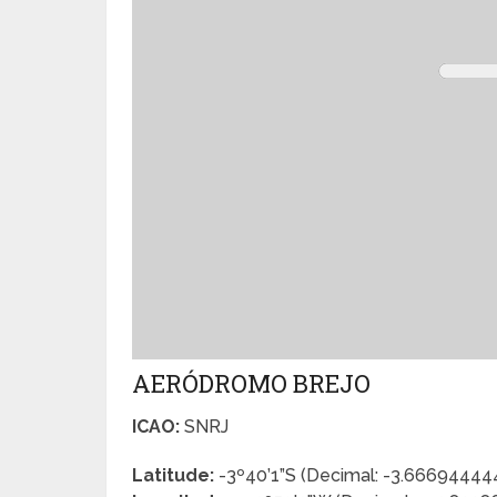
AERÓDROMO BREJO
ICAO:
SNRJ
Latitude:
-3º40’1”S (Decimal: -3.6669444