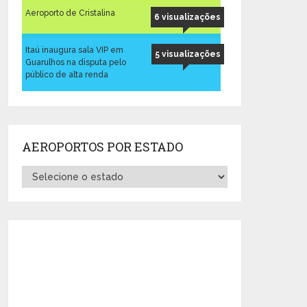
Aeroporto de Cristalina
6 visualizações
Itaú inaugura sala VIP em
5 visualizações
Guarulhos na disputa pelo
público de alta renda
AEROPORTOS POR ESTADO
Aeroportos
por
Estado