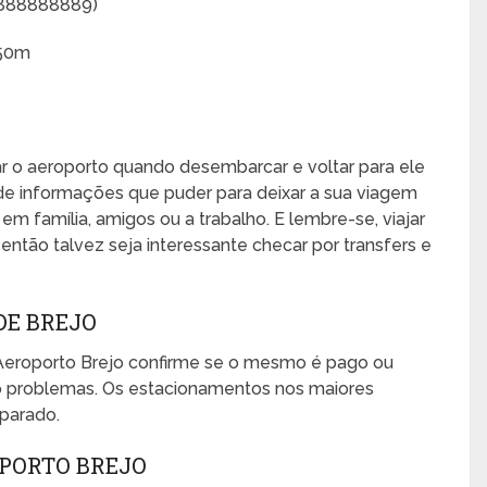
8888888889)
150m
xar o aeroporto quando desembarcar e voltar para ele
de informações que puder para deixar a sua viagem
, em família, amigos ou a trabalho. E lembre-se, viajar
ntão talvez seja interessante checar por transfers e
DE BREJO
Aeroporto Brejo confirme se o mesmo é pago ou
mo problemas. Os estacionamentos nos maiores
eparado.
PORTO BREJO