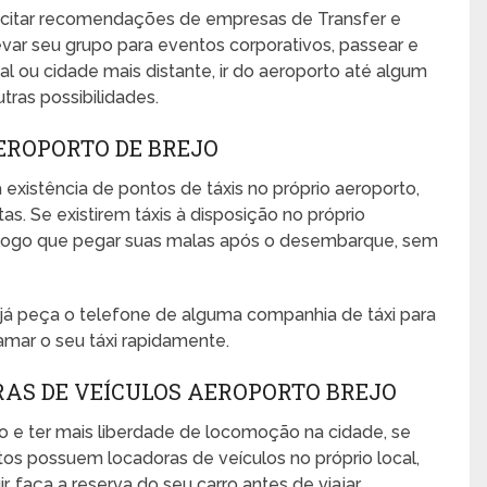
icitar recomendações de empresas de Transfer e
evar seu grupo para eventos corporativos, passear e
ocal ou cidade mais distante, ir do aeroporto até algum
utras possibilidades.
EROPORTO DE BREJO
 existência de pontos de táxis no próprio aeroporto,
s. Se existirem táxis à disposição no próprio
no logo que pegar suas malas após o desembarque, sem
, já peça o telefone de alguma companhia de táxi para
amar o seu táxi rapidamente.
AS DE VEÍCULOS AEROPORTO BREJO
o e ter mais liberdade de locomoção na cidade, se
rtos possuem locadoras de veículos no próprio local,
 faça a reserva do seu carro antes de viajar.