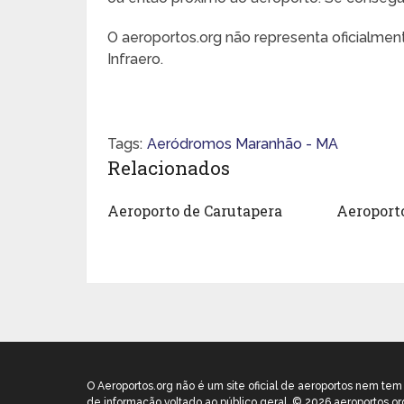
O aeroportos.org não representa oficialme
Infraero.
Tags:
Aeródromos Maranhão - MA
Relacionados
Aeroporto de Carutapera
Aeroport
O Aeroportos.org não é um site oficial de aeroportos nem te
de informação voltado ao público geral. © 2026 aeroportos.or