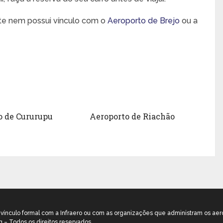
nte nem possui vínculo com o
Aeroporto de Brejo
ou a
o de Cururupu
Aeroporto de Riachão
m vínculo formal com a Infraero ou com as organizações que administram os aer
g – Todos os direitos reservados.