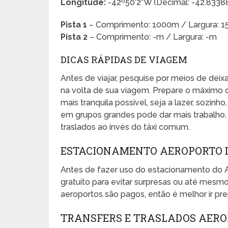
Longitude:
-42º50’2”W (Decimal: -42.833
Pista 1
– Comprimento: 1000m / Largura: 
Pista 2
– Comprimento: -m / Largura: -m
DICAS RÁPIDAS DE VIAGEM
Antes de viajar, pesquise por meios de dei
na volta de sua viagem. Prepare o máximo 
mais tranquila possível, seja a lazer, sozinho
em grupos grandes pode dar mais trabalho, e
traslados ao invés do táxi comum.
ESTACIONAMENTO AEROPORTO 
Antes de fazer uso do estacionamento do 
gratuito para evitar surpresas ou até mes
aeroportos são pagos, então é melhor ir pr
TRANSFERS E TRASLADOS AERO