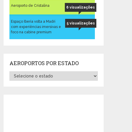
Aeroporto de Cristalina
6 visualizações
Espaço Iberia volta a Madri
5 visualizações
com experiências imersivas e
foco na cabine premium
AEROPORTOS POR ESTADO
Aeroportos
por
Estado