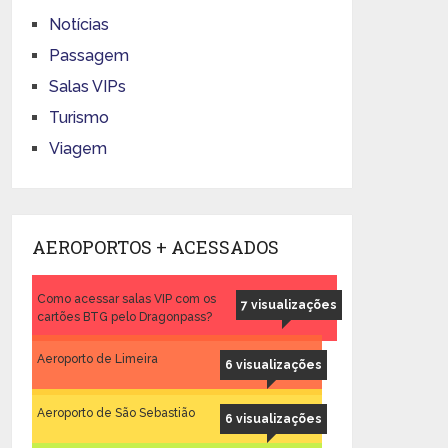
Notícias
Passagem
Salas VIPs
Turismo
Viagem
AEROPORTOS + ACESSADOS
Como acessar salas VIP com os
7 visualizações
cartões BTG pelo Dragonpass?
Aeroporto de Limeira
6 visualizações
Aeroporto de São Sebastião
6 visualizações