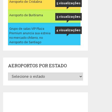
Aeroporto de Cristalina
5 visualizações
Aeroporto de Buritirama
5 visualizações
Grupo de salas VIP Plaza
4 visualizações
Premium anuncia sua estreia
no mercado chileno, no
Aeroporto de Santiago
AEROPORTOS POR ESTADO
Aeroportos
por
Estado