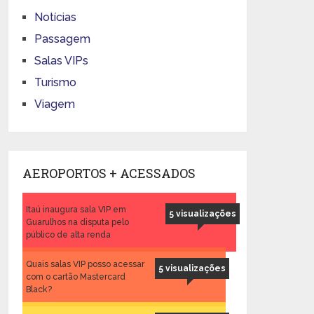
Notícias
Passagem
Salas VIPs
Turismo
Viagem
AEROPORTOS + ACESSADOS
Itaú inaugura sala VIP em
5 visualizações
Guarulhos na disputa pelo
público de alta renda
Quais salas VIP posso acessar
5 visualizações
com o cartão Mastercard
Black?