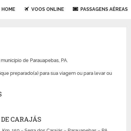
HOME
VOOS ONLINE
PASSAGENS AÉREAS
s
o município de Parauapebas, PA.
fique preparado(a) para sua viagem ou para levar ou
S
 DE CARAJÁS
Km. 150 – Serra dos Carajás – Parauapebas – PA