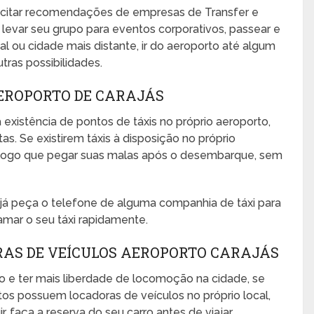
icitar recomendações de empresas de Transfer e
 levar seu grupo para eventos corporativos, passear e
ocal ou cidade mais distante, ir do aeroporto até algum
utras possibilidades.
AEROPORTO DE CARAJÁS
 existência de pontos de táxis no próprio aeroporto,
s. Se existirem táxis à disposição no próprio
no logo que pegar suas malas após o desembarque, sem
, já peça o telefone de alguma companhia de táxi para
amar o seu táxi rapidamente.
RAS DE VEÍCULOS AEROPORTO CARAJÁS
o e ter mais liberdade de locomoção na cidade, se
rtos possuem locadoras de veículos no próprio local,
 faça a reserva do seu carro antes de viajar.