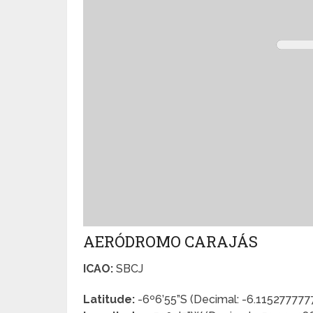
AERÓDROMO CARAJÁS
ICAO:
SBCJ
Latitude:
-6º6’55”S (Decimal: -6.11527777