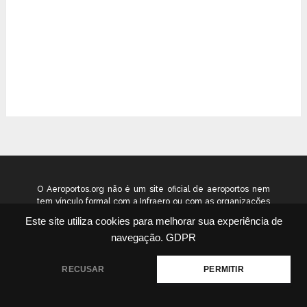
O Aeroportos.org não é um site oficial de aeroportos nem
tem vínculo formal com a Infraero ou com as organizações
que administram os aeroportos brasileiros. Ele funciona
Este site utiliza cookies para melhorar sua experiência de
como um guia independente de informação voltado ao
navegação.
GDPR
público geral. © 2026 aeroportos.org – Todos os direitos
reservados.
RECUSAR
PERMITIR
Quem Somos
Contato
Termos
Política
|
|
|