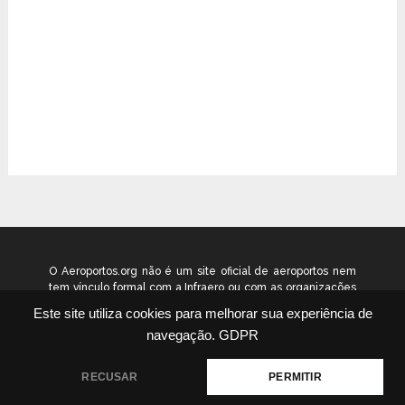
O Aeroportos.org não é um site oficial de aeroportos nem
tem vínculo formal com a Infraero ou com as organizações
que administram os aeroportos brasileiros. Ele funciona
Este site utiliza cookies para melhorar sua experiência de
como um guia independente de informação voltado ao
navegação.
GDPR
público geral. © 2026 aeroportos.org – Todos os direitos
reservados.
RECUSAR
PERMITIR
Quem Somos
Contato
Termos
Política
|
|
|