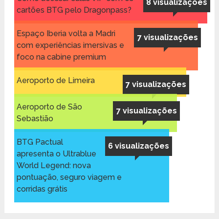
8 visualizações
cartões BTG pelo Dragonpass?
Espaço Iberia volta a Madri
7 visualizações
com experiências imersivas e
foco na cabine premium
Aeroporto de Limeira
7 visualizações
Aeroporto de São
7 visualizações
Sebastião
BTG Pactual
6 visualizações
apresenta o Ultrablue
World Legend: nova
pontuação, seguro viagem e
corridas grátis