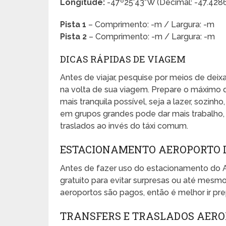
Longitude:
-47º25’43”W (Decimal: -47.428
Pista 1
– Comprimento: -m / Largura: -m
Pista 2
– Comprimento: -m / Largura: -m
DICAS RÁPIDAS DE VIAGEM
Antes de viajar, pesquise por meios de dei
na volta de sua viagem. Prepare o máximo 
mais tranquila possível, seja a lazer, sozinho
em grupos grandes pode dar mais trabalho, e
traslados ao invés do táxi comum.
ESTACIONAMENTO AEROPORTO 
Antes de fazer uso do estacionamento do 
gratuito para evitar surpresas ou até mes
aeroportos são pagos, então é melhor ir pr
TRANSFERS E TRASLADOS AER