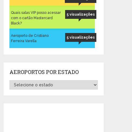
Quais salas VIP posso acessar
5 visualizações
com o cartão Mastercard
Black?
Aeroporto de Cristiano
5 visualizações
Ferreira Varella
AEROPORTOS POR ESTADO
Aeroportos
por
Estado