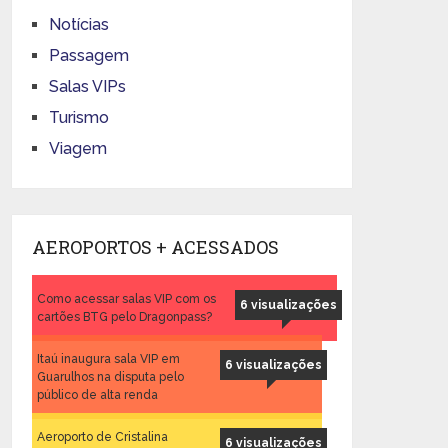
Notícias
Passagem
Salas VIPs
Turismo
Viagem
AEROPORTOS + ACESSADOS
Como acessar salas VIP com os
6 visualizações
cartões BTG pelo Dragonpass?
Itaú inaugura sala VIP em
6 visualizações
Guarulhos na disputa pelo
público de alta renda
Aeroporto de Cristalina
6 visualizações