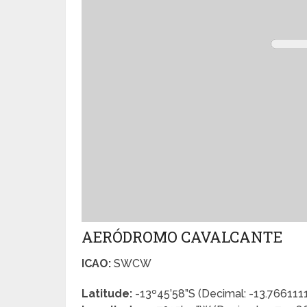
AERÓDROMO CAVALCANTE
ICAO:
SWCW
Latitude:
-13º45’58”S (Decimal: -13.766111