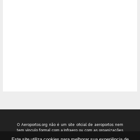
O Aeroportos.org não é um site oficial de aeroportos nem
tem vínculo formal com a Infraero ou com as organizações
que administram os aeroportos brasileiros. Ele funciona
Este site utiliza cookies para melhorar sua experiência de