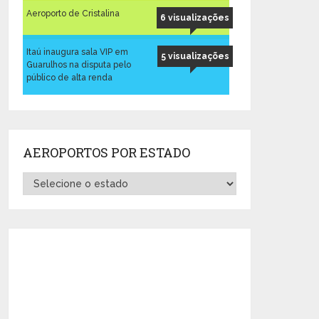
Aeroporto de Cristalina
6 visualizações
Itaú inaugura sala VIP em
5 visualizações
Guarulhos na disputa pelo
público de alta renda
AEROPORTOS POR ESTADO
Aeroportos
por
Estado