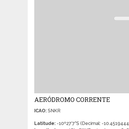
AERÓDROMO CORRENTE
ICAO:
SNKR
Latitude:
-10º27’7”S (Decimal: -10.451944