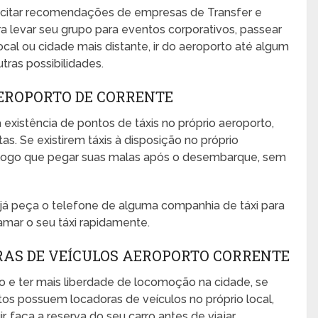
icitar recomendações de empresas de Transfer e
a levar seu grupo para eventos corporativos, passear
 local ou cidade mais distante, ir do aeroporto até algum
utras possibilidades.
AEROPORTO DE CORRENTE
 existência de pontos de táxis no próprio aeroporto,
s. Se existirem táxis à disposição no próprio
no logo que pegar suas malas após o desembarque, sem
, já peça o telefone de alguma companhia de táxi para
amar o seu táxi rapidamente.
RAS DE VEÍCULOS AEROPORTO CORRENTE
o e ter mais liberdade de locomoção na cidade, se
rtos possuem locadoras de veículos no próprio local,
 faça a reserva do seu carro antes de viajar.