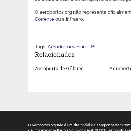
O aeroportos.org não representa oficialme
Corrente
ou a Infraero.
Tags:
Aeródromos Piauí - PI
Relacionados
Aeroporto de Gilbués
Aeroport
O Aeroportos.org não é um site oficial de aeroportos nem te
de informação voltado ao público geral. © 2026 aeroportos.or