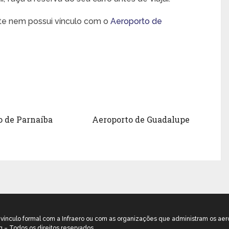
nte nem possui vínculo com o
Aeroporto de
o de Parnaíba
Aeroporto de Guadalupe
m vínculo formal com a Infraero ou com as organizações que administram os aer
g – Todos os direitos reservados.