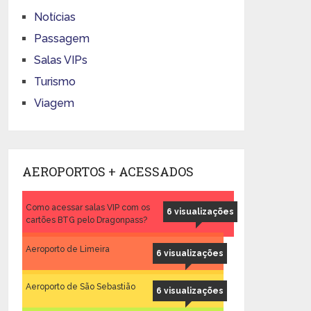
Notícias
Passagem
Salas VIPs
Turismo
Viagem
AEROPORTOS + ACESSADOS
Como acessar salas VIP com os
6 visualizações
cartões BTG pelo Dragonpass?
Aeroporto de Limeira
6 visualizações
Aeroporto de São Sebastião
6 visualizações