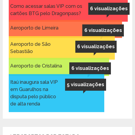
Como acessar salas VIP com os
6 visualizações
cartões BTG pelo Dragonpass?
Aeroporto de Limeira
6 visualizações
Aeroporto de São
6 visualizações
Sebastião
Aeroporto de Cristalina
6 visualizações
Itaú inaugura sala VIP
5 visualizações
em Guarulhos na
disputa pelo público
de alta renda