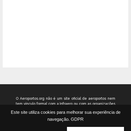
O Aeroportos.org não é um site oficial de aeroportos nem
tem vínculo formal com a Infraero ou com as organizações
que administram os aeroportos brasileiros. Ele funciona
Este site utiliza cookies para melhorar sua experiência de
como um guia independente de informação voltado ao
navegação.
GDPR
público geral. © 2026 aeroportos.org – Todos os direitos
reservados.