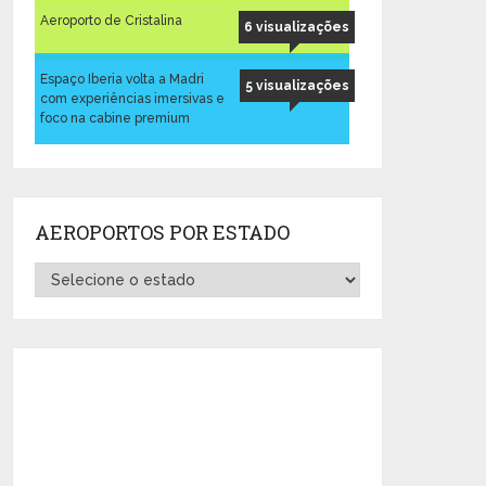
Aeroporto de Cristalina
6 visualizações
Espaço Iberia volta a Madri
5 visualizações
com experiências imersivas e
foco na cabine premium
AEROPORTOS POR ESTADO
Aeroportos
por
Estado