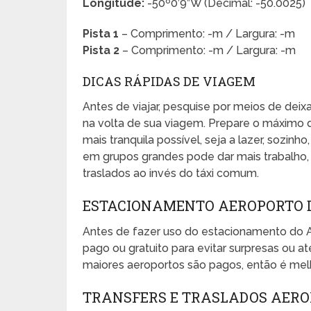
Longitude:
-50º0’9”W (Decimal: -50.0025)
Pista 1
– Comprimento: -m / Largura: -m
Pista 2
– Comprimento: -m / Largura: -m
DICAS RÁPIDAS DE VIAGEM
Antes de viajar, pesquise por meios de dei
na volta de sua viagem. Prepare o máximo 
mais tranquila possível, seja a lazer, sozinho
em grupos grandes pode dar mais trabalho, e
traslados ao invés do táxi comum.
ESTACIONAMENTO AEROPORTO D
Antes de fazer uso do estacionamento do 
pago ou gratuito para evitar surpresas ou
maiores aeroportos são pagos, então é melh
TRANSFERS E TRASLADOS AERO