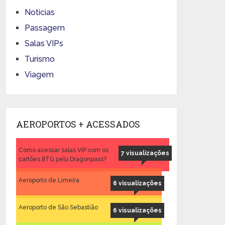
Notícias
Passagem
Salas VIPs
Turismo
Viagem
AEROPORTOS + ACESSADOS
Como acessar salas VIP com os
7 visualizações
cartões BTG pelo Dragonpass?
Aeroporto de Limeira
6 visualizações
Aeroporto de São Sebastião
6 visualizações