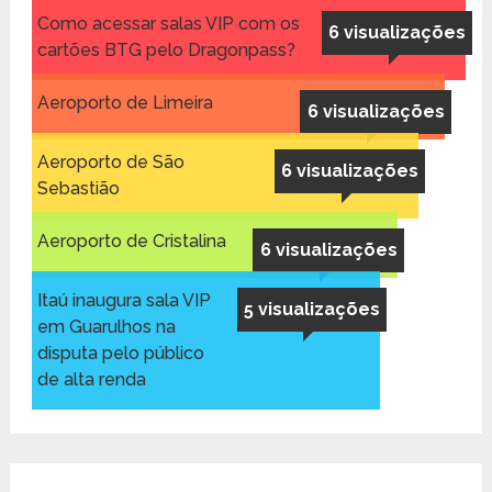
Como acessar salas VIP com os
6 visualizações
cartões BTG pelo Dragonpass?
Aeroporto de Limeira
6 visualizações
Aeroporto de São
6 visualizações
Sebastião
Aeroporto de Cristalina
6 visualizações
Itaú inaugura sala VIP
5 visualizações
em Guarulhos na
disputa pelo público
de alta renda