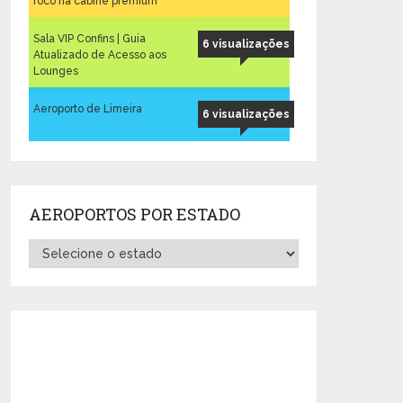
foco na cabine premium
Sala VIP Confins | Guia
6 visualizações
Atualizado de Acesso aos
Lounges
Aeroporto de Limeira
6 visualizações
AEROPORTOS POR ESTADO
Aeroportos
por
Estado