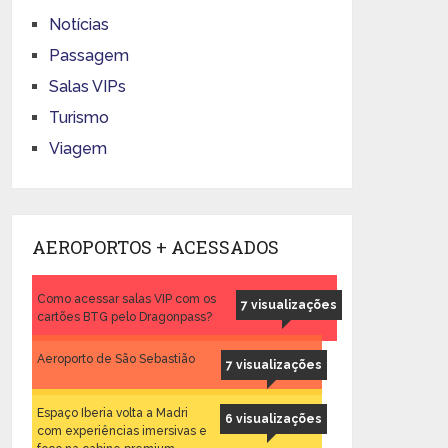
Notícias
Passagem
Salas VIPs
Turismo
Viagem
AEROPORTOS + ACESSADOS
Como acessar salas VIP com os
7 visualizações
cartões BTG pelo Dragonpass?
Aeroporto de São Sebastião
7 visualizações
Espaço Iberia volta a Madri
6 visualizações
com experiências imersivas e