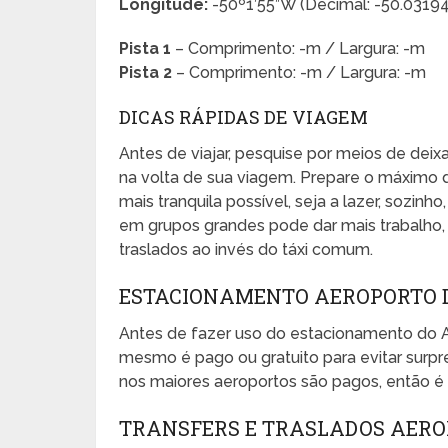
Longitude:
-50º1’55”W (Decimal: -50.031
Pista 1
– Comprimento: -m / Largura: -m
Pista 2
– Comprimento: -m / Largura: -m
DICAS RÁPIDAS DE VIAGEM
Antes de viajar, pesquise por meios de dei
na volta de sua viagem. Prepare o máximo 
mais tranquila possível, seja a lazer, sozinho
em grupos grandes pode dar mais trabalho, e
traslados ao invés do táxi comum.
ESTACIONAMENTO AEROPORTO 
Antes de fazer uso do estacionamento do 
mesmo é pago ou gratuito para evitar sur
nos maiores aeroportos são pagos, então é 
TRANSFERS E TRASLADOS AER