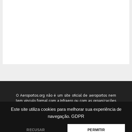
O Aeroportos.org não é um site oficial de aeroportos nem
tem vínculo formal com a Infraero ou com as organizações
que administram os aeroportos brasileiros. Ele funciona
Este site utiliza cookies para melhorar sua experiência de
como um guia independente de informação voltado ao
navegação.
GDPR
público geral. © 2026 aeroportos.org – Todos os direitos
reservados.
RECUSAR
PERMITIR