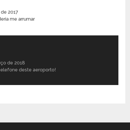
 de 2017
deria me arrumar
rço de 2018
telefone deste aeroporto!