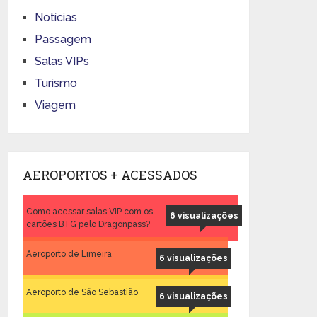
Notícias
Passagem
Salas VIPs
Turismo
Viagem
AEROPORTOS + ACESSADOS
Como acessar salas VIP com os
6 visualizações
cartões BTG pelo Dragonpass?
Aeroporto de Limeira
6 visualizações
Aeroporto de São Sebastião
6 visualizações