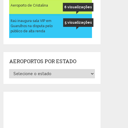
Aeroporto de Cristalina
6 visualizações
Itaú inaugura sala VIP em
5 visualizações
Guarulhos na disputa pelo
público de alta renda
AEROPORTOS POR ESTADO
Aeroportos
por
Estado