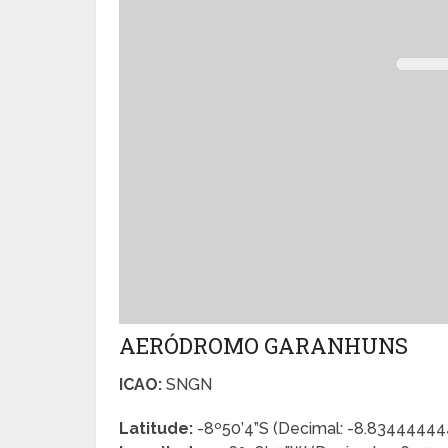
AERÓDROMO GARANHUNS
ICAO:
SNGN
Latitude:
-8º50’4”S (Decimal: -8.8344444