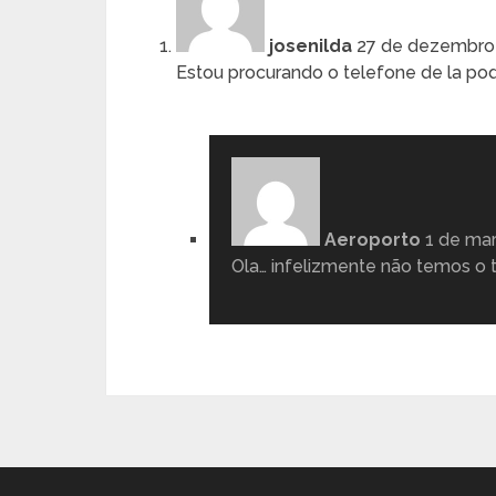
josenilda
27 de dezembro
Estou procurando o telefone de la po
Aeroporto
1 de ma
Ola… infelizmente não temos o 