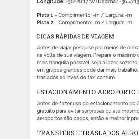
Longitude:
-36º28’17”W (Decimal: -36.47
Pista 1
– Comprimento: -m / Largura: -m
Pista 2
– Comprimento: -m / Largura: -m
DICAS RÁPIDAS DE VIAGEM
Antes de viajar, pesquise por meios de dei
na volta de sua viagem. Prepare o máximo 
mais tranquila possível, seja a lazer, sozinho
em grupos grandes pode dar mais trabalho, e
traslados ao invés do táxi comum.
ESTACIONAMENTO AEROPORTO
Antes de fazer uso do estacionamento do 
gratuito para evitar surpresas ou até mes
aeroportos são pagos, então é melhor ir pr
TRANSFERS E TRASLADOS AER