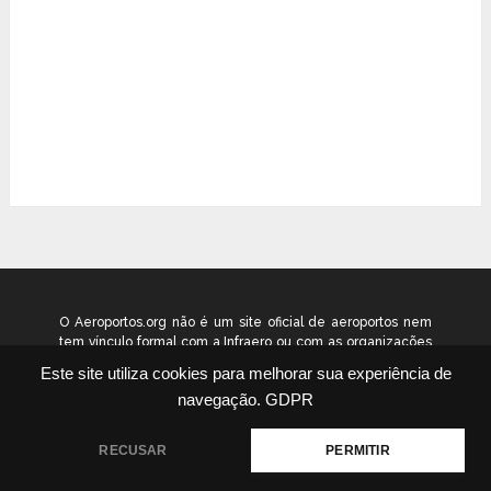
O Aeroportos.org não é um site oficial de aeroportos nem
tem vínculo formal com a Infraero ou com as organizações
que administram os aeroportos brasileiros. Ele funciona
Este site utiliza cookies para melhorar sua experiência de
como um guia independente de informação voltado ao
navegação.
GDPR
público geral. © 2026 aeroportos.org – Todos os direitos
reservados.
RECUSAR
PERMITIR
Quem Somos
Contato
Termos
Política
|
|
|