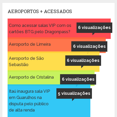
AEROPORTOS + ACESSADOS
Como acessar salas VIP com os
6 visualizações
cartões BTG pelo Dragonpass?
Aeroporto de Limeira
6 visualizações
Aeroporto de São
6 visualizações
Sebastião
Aeroporto de Cristalina
6 visualizações
Itaú inaugura sala VIP
5 visualizações
em Guarulhos na
disputa pelo público
de alta renda