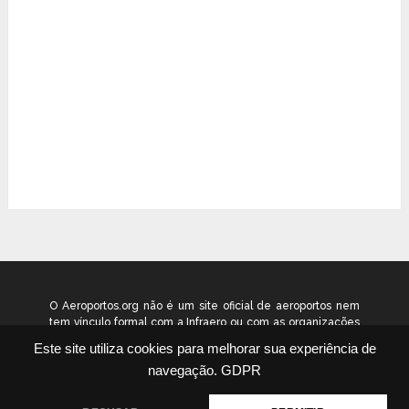
O Aeroportos.org não é um site oficial de aeroportos nem
tem vínculo formal com a Infraero ou com as organizações
que administram os aeroportos brasileiros. Ele funciona
Este site utiliza cookies para melhorar sua experiência de
como um guia independente de informação voltado ao
navegação.
GDPR
público geral. © 2026 aeroportos.org – Todos os direitos
reservados.