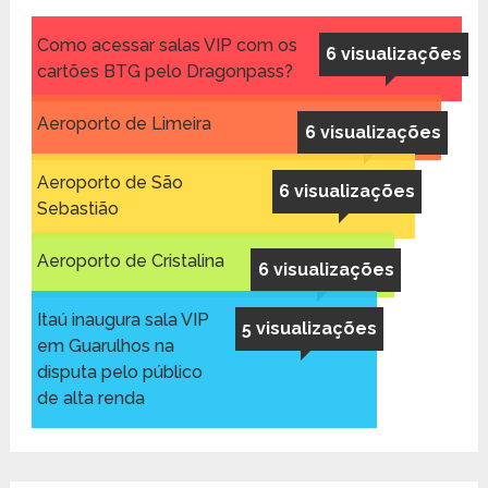
Como acessar salas VIP com os
6 visualizações
cartões BTG pelo Dragonpass?
Aeroporto de Limeira
6 visualizações
Aeroporto de São
6 visualizações
Sebastião
Aeroporto de Cristalina
6 visualizações
Itaú inaugura sala VIP
5 visualizações
em Guarulhos na
disputa pelo público
de alta renda