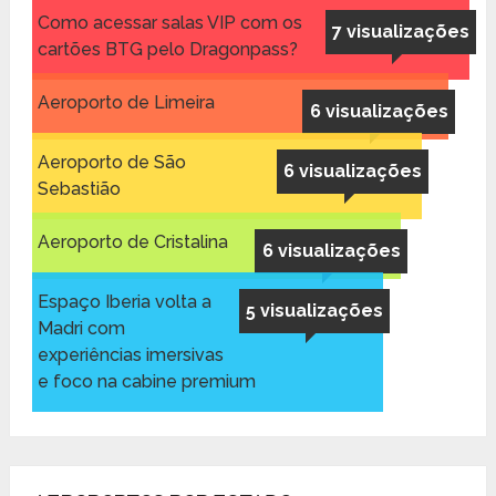
Como acessar salas VIP com os
7 visualizações
cartões BTG pelo Dragonpass?
Aeroporto de Limeira
6 visualizações
Aeroporto de São
6 visualizações
Sebastião
Aeroporto de Cristalina
6 visualizações
Espaço Iberia volta a
5 visualizações
Madri com
experiências imersivas
e foco na cabine premium