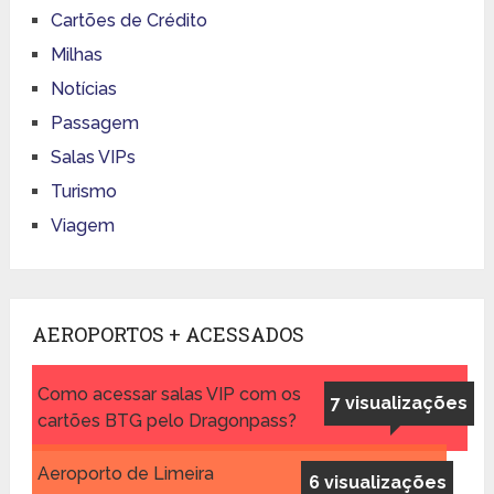
Cartões de Crédito
Milhas
Notícias
Passagem
Salas VIPs
Turismo
Viagem
AEROPORTOS + ACESSADOS
Como acessar salas VIP com os
7 visualizações
cartões BTG pelo Dragonpass?
Aeroporto de Limeira
6 visualizações