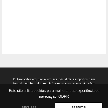
O Aeroportos.org não é um site oficial de aeroportos nem
tem vínculo formal com a Infraero ou com as organizações
que administram os aeroportos brasileiros. Ele funciona
Este site utiliza cookies para melhorar sua experiência de
como um guia independente de informação voltado ao
navegação.
GDPR
público geral. © 2026 aeroportos.org – Todos os direitos
reservados.
RECUSAR
PERMITIR