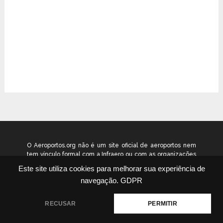
O Aeroportos.org não é um site oficial de aeroportos nem
tem vínculo formal com a Infraero ou com as organizações
que administram os aeroportos brasileiros. Ele funciona
Este site utiliza cookies para melhorar sua experiência de
como um guia independente de informação voltado ao
navegação.
GDPR
público geral. © 2026 aeroportos.org – Todos os direitos
reservados.
RECUSAR
PERMITIR
Quem Somos
Contato
Termos
Política
|
|
|