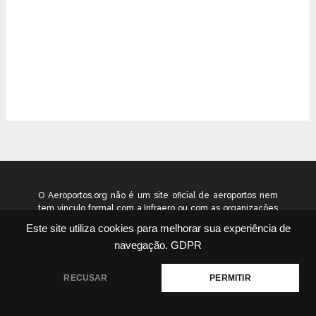
O Aeroportos.org não é um site oficial de aeroportos nem
tem vínculo formal com a Infraero ou com as organizações
que administram os aeroportos brasileiros. Ele funciona
Este site utiliza cookies para melhorar sua experiência de
como um guia independente de informação voltado ao
navegação.
GDPR
público geral. © 2026 aeroportos.org – Todos os direitos
reservados.
RECUSAR
PERMITIR
Quem Somos
Contato
Termos
Política
|
|
|