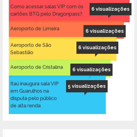
Como acessar salas VIP com os
6 visualizações
cartões BTG pelo Dragonpass?
Aeroporto de Limeira
6 visualizações
Aeroporto de São
6 visualizações
Sebastião
Aeroporto de Cristalina
6 visualizações
Itaú inaugura sala VIP
5 visualizações
em Guarulhos na
disputa pelo público
de alta renda