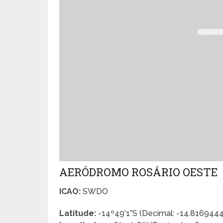
AERÓDROMO ROSÁRIO OESTE
ICAO:
SWDO
Latitude:
-14º49’1”S (Decimal: -14.81694