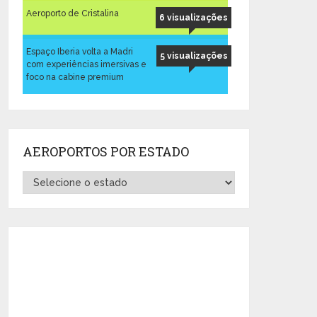
Aeroporto de Cristalina
6 visualizações
Espaço Iberia volta a Madri
5 visualizações
com experiências imersivas e
foco na cabine premium
AEROPORTOS POR ESTADO
Aeroportos
por
Estado