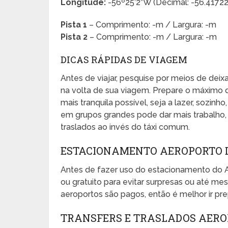
Longitude:
-56º25’2”W (Decimal: -56.4172
Pista 1
– Comprimento: -m / Largura: -m
Pista 2
– Comprimento: -m / Largura: -m
DICAS RÁPIDAS DE VIAGEM
Antes de viajar, pesquise por meios de dei
na volta de sua viagem. Prepare o máximo 
mais tranquila possível, seja a lazer, sozinho
em grupos grandes pode dar mais trabalho, e
traslados ao invés do táxi comum.
ESTACIONAMENTO AEROPORTO D
Antes de fazer uso do estacionamento do 
ou gratuito para evitar surpresas ou até 
aeroportos são pagos, então é melhor ir pr
TRANSFERS E TRASLADOS AERO