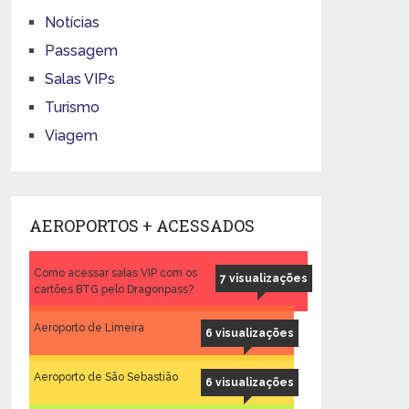
Notícias
Passagem
Salas VIPs
Turismo
Viagem
AEROPORTOS + ACESSADOS
Como acessar salas VIP com os
7 visualizações
cartões BTG pelo Dragonpass?
Aeroporto de Limeira
6 visualizações
Aeroporto de São Sebastião
6 visualizações